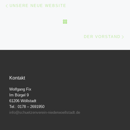
Beitragsnavigation
Vorheriger Beitrag
UNSERE NEUE WEBSITE
ZURÜCK ZUR BEITRAGSL
Nä
DER VORSTAND
Kontakt
Wolfgang Fix
Im Bürgel 9
61206 Wöllstadt
Tel.: 0178 – 2691950
info@schuetzenverein-niederwoellstadt.de