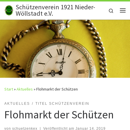
Schützenverein 1921 Nieder-
Zum Inhalt springen
Search
Wöllstadt e.V.
Me
Start
»
Aktuelles
»
Flohmarkt der Schützen
AKTUELLES
TITEL SCHÜTZENVEREIN
Flohmarkt der Schützen
von
schuetzenkex
|
Veröffentlicht am
Januar 14, 2019