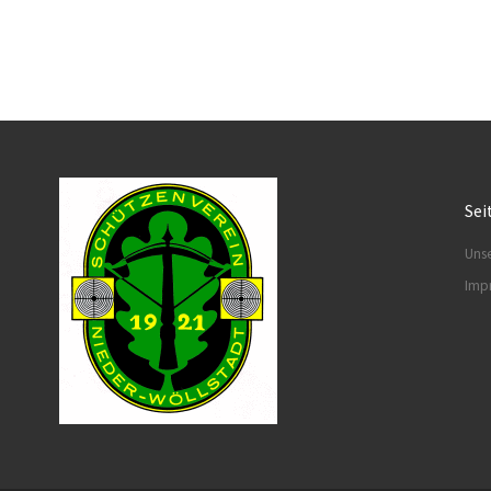
Sei
Uns
Imp