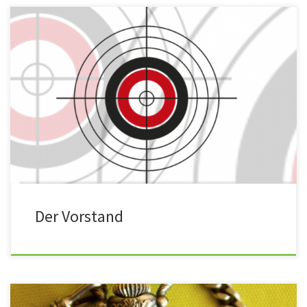
Der Schützenverein Nieder-Wöllstadt wird vertreten durch den
Vorstand. Bei Fragen wenden Sie sich bitte an: 1. Vorsitzender
Marc Wagner info@schuetzenverein-niederwoellstadt.de 2.
Vorsitzender Ulrich Zelder info@schuetzenverein-
niederwoellstadt.de Geschäftsführer Wolfgang Fix 0178 2691950
info@schuetzenverein-niederwoellstadt.de Sportleiter
Feuerwaffen Klaus Herrmann info@schuetzenverein-
niederwoellstadt.de Sportleiter Bogen Ernst Bernhardt 06034
3296 info@schuetzenverein-niederwoellstadt.de Sportleiter
Luftdruckwaffe Doris Blüder 06034-906719 info@schuetzenverein-
niederwoellstadt.de Jugendwart […]
Der Vorstand