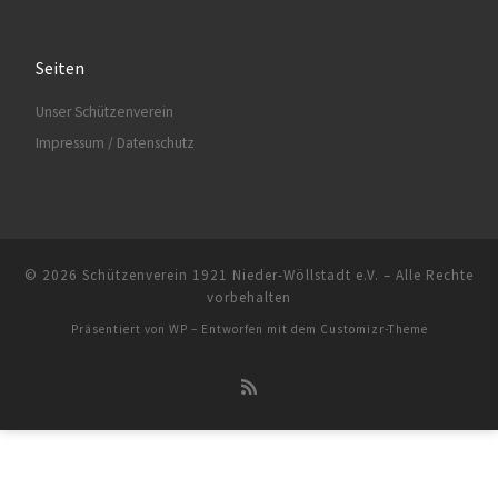
Seiten
Unser Schützenverein
Impressum / Datenschutz
© 2026
Schützenverein 1921 Nieder-Wöllstadt e.V.
– Alle Rechte
vorbehalten
Präsentiert von
WP
– Entworfen mit dem
Customizr-Theme